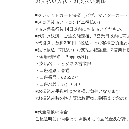
お支払い方法・お支払い期限
■クレジットカード決済（ビザ、マスターカード
■スコア後払い（コンビニ後払い）
※払込票発行後14日以内にお支払いください。
■代引き決済 ご注文確定後、3営業日以内に商
※代引き手数料330円（税込）はお客様ご負担
■銀行振込（前払い）お支払い確認後、3営業日
・金融機関名：Paypay銀行
・支店名 ：ビジネス営業部
・口座種別：普通
・口座番号：6265271
・口座名義：カ）カオリ
※お振込み手数料はお客様ご負担となります
※お振込み時の控え等はお荷物ご到着まで念の
■代金引換の場合
ご配送時にお荷物と引き換えに商品代金及び諸