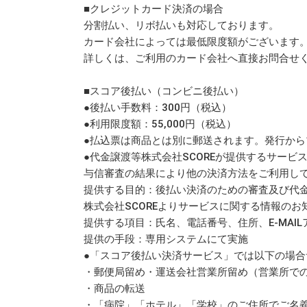
■クレジットカード決済の場合
分割払い、リボ払いも対応しております。
カード会社によっては最低限度額がございます
詳しくは、ご利用のカード会社へ直接お問合せ
■スコア後払い（コンビニ後払い）
●後払い手数料：300円（税込）
●利用限度額：55,000円（税込）
●払込票は商品とは別に郵送されます。発行から
●代金譲渡等株式会社SCOREが提供するサー
与信審査の結果により他の決済方法をご利用し
提供する目的：後払い決済のための審査及び代
株式会社SCOREよりサービスに関する情報のお
提供する項目：氏名、電話番号、住所、E-MAI
提供の手段：専用システムにて実施
●「スコア後払い決済サービス」では以下の場
・郵便局留め・運送会社営業所留め（営業所で
・商品の転送
・「病院」「ホテル」「学校」のご住所でご名