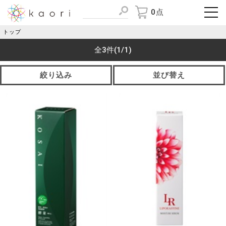
0点
トップ
全3件
(1/1)
絞り込み
並び替え