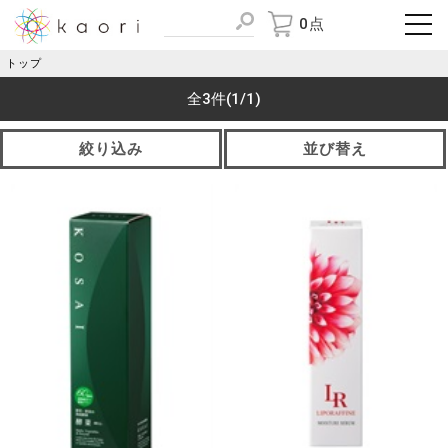
0点
トップ
全3件
(1/1)
絞り込み
並び替え